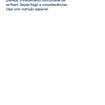
planeta. Enraizamento (dificuldade de
se fixar). Saúde frágil e convalescências.
Usar com nutrição especial.
Renascimento
:
Reconciliações e
recomeços. Novos rumos. Retomada,
reinteração, reciclagens. Fórmula do
aniversário.
Stress
:
Sobrecarga. Para pessoas
muito otimistas que estão
sobrecarregadas. Amam a vida, vivem
com alegria e são solidárias, mas,
caíramno desânimo e não conseguem
sair do baixo astralem que se
enredaram. Essa fórmula levanta os
ânimos destas pessoas devolvendo o
otimismo que lhes é natural.